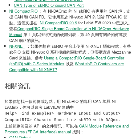
CAN Type of sbRIO Onboard CAN Port
NI CompactRIO
：有 NI-DAQmx 的 NI sbRIO 有專用的 CAN 埠，支
援 CAN 和 CAN FD。它使用基於 NI-985x API 的低階 FPGA IO 節
點。這個支援在
NI CompactRIO 20.5
for LabVIEW 2020 中已加入。
查看
CompactRIO Single-Board Controller with NI-DAQmx Hardware
Manual
第 1 頁以獲得支援的硬體列表，第 49 頁則有關於如何連接
CAN 網路的資訊。
NI-XNET
：如果你想在 sbRIO 平台上使用 NI-XNET 驅動程式，有些
sbRIO 支援 NI-986x C 系列模組的驅動程式，但需要透過 Mezzanine
Card 來連接。參考
Using a CompactRIO Single-Board Controller
(sbRIO) with C-Series Modules
以及
What sbRIO Controllers are
Compatible with NI-XNET?
相關資訊
如果你想找一個範例或起點，用 NI sbRIO 的專用 CAN 埠與 NI
DAQmx，你可以參考 LabVIEW 幫助中
Help> Find examples> Hardware Input and Output>
CompactRIO> Chassis Specific> sbRIO with DAQmx.
上述範例涉及的 API 的文件資訊，可以在
CAN Module Reference and
Procedures (FPGA Interface) manual
找到：
CAN Output