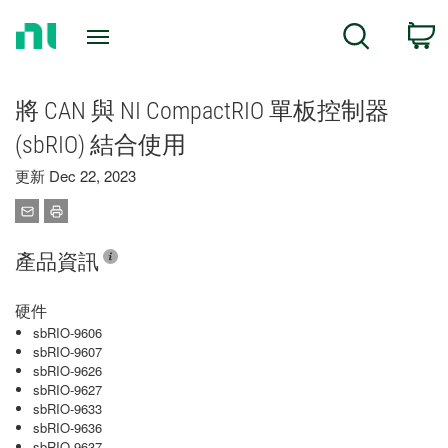
Return
C
Search
to
Home
Page
將 CAN 與 NI CompactRIO 單板控制器
(sbRIO) 結合使用
更新 Dec 22, 2023
產品資訊
硬件
sbRIO-9606
sbRIO-9607
sbRIO-9626
sbRIO-9627
sbRIO-9633
sbRIO-9636
sbRIO-9637