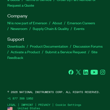
Request a Quote
Company
NI is now part of Emerson
About
Emerson Careers
Newsroom
Supply Chain & Quality
Events
Support
Downloads
Product Documentation
Discussion Forums
Activate a Product
Submit a Service Request
Site
Feedback
Facebook
Twitter
LinkedIn
YouTube
Ins
©
2026
NATIONAL INSTRUMENTS CORP. ALL RIGHTS RESERVED.
+1 877 388 1952
LEGAL
|
IMPRINT
|
PRIVACY
|
Cookie Settings
United States