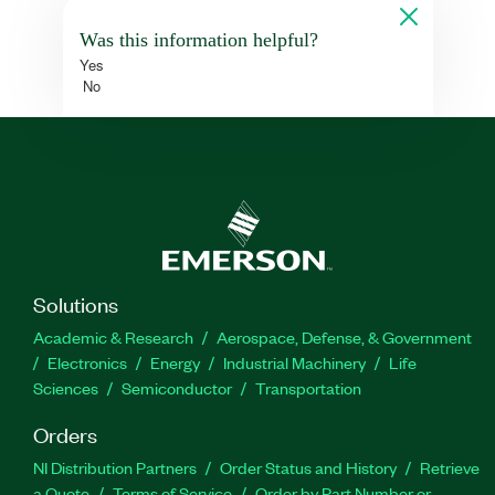
Was this information helpful?
Yes
No
Solutions
Academic & Research
Aerospace, Defense, & Government
Electronics
Energy
Industrial Machinery
Life
Sciences
Semiconductor
Transportation
Orders
NI Distribution Partners
Order Status and History
Retrieve
a Quote
Terms of Service
Order by Part Number or