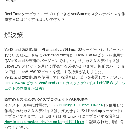
Real-TimeターゲットにデプロイできるVeriStandカスタムデバイスを作
成するにはどうすればよいですか？
解決策
VeriStand 2021以降、PharLapおよびLinux_32ターゲットはサポートさ
れていません。さらにVeriStand 2021は、LabVIEW 64ビットを使用す
るVeriStandの最初のバージョンです。つまり、カスタムデバイスは
LabVIEW 64ビットを用いて開発する必要があります。以前のバージョ
ンでは、LabVIEW 32ビットを使用する必要がありました。
VeriStand 2021以降を使用している場合は、以下を参照してください。
Linux_64 64 ビット VeriStand 2021 カスタムデバイス LabVIEW プロジ
ェクトの作成または移行
既存のカスタムデバイスプロジェクトがある場合
インストール時に付属のツール(
Building a Custom Device
)を使用して
作成されたカスタムデバイスは、変更せずにPXI PharLapターゲットに
デプロイできます。 cRIOまたはPXI LinuxRTにデプロイする場合は、
How to run a custom device on target RT Linux
に記載された手順に従
ってください。