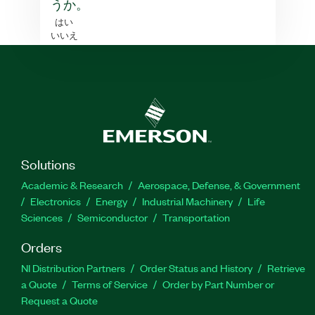
うか。
はい
いいえ
Solutions
Academic & Research
Aerospace, Defense, & Government
Electronics
Energy
Industrial Machinery
Life
Sciences
Semiconductor
Transportation
Orders
NI Distribution Partners
Order Status and History
Retrieve
a Quote
Terms of Service
Order by Part Number or
Request a Quote