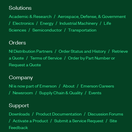
Solutions
Academic & Research
Aerospace, Defense, & Government
Electronics
Energy
Industrial Machinery
Life
Sciences
Semiconductor
Transportation
Orders
NI Distribution Partners
Order Status and History
Retrieve
a Quote
Terms of Service
Order by Part Number or
Request a Quote
Company
NI is now part of Emerson
About
Emerson Careers
Newsroom
Supply Chain & Quality
Events
Support
Downloads
Product Documentation
Discussion Forums
Activate a Product
Submit a Service Request
Site
Feedback