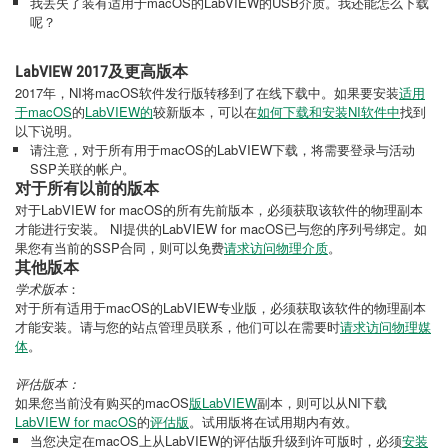
我丢失了装有适用于macOS的LabVIEW的USB介质。我还能怎么下载
呢？
LabVIEW 2017及更高版本
2017年，NI将macOS软件发行版转移到了在线下载中。如果要安装
适用
于macOS
的
LabVIEW的
较新版本，可以在
如何下载和安装NI软件中
找到
以下说明。
请注意，对于所有用于macOS的LabVIEW下载，将需要登录与活动
SSP关联的帐户。
对于所有以前的版本
对于LabVIEW for macOS的所有先前版本，必须获取该软件的物理副本
才能进行安装。 NI提供的LabVIEW for macOS已与您的序列号绑定。如
果您有当前的SSP合同，则可以免费
请求访问物理介质
。
其他版本
学术版本
：
对于所有适用于macOS的LabVIEW专业版，必须获取该软件的物理副本
才能安装。请与您的站点管理员联系，他们可以在需要时
请求访问物理媒
体
。
评估版本：
如果您当前没有购买的macOS
版LabVIEW
副本，则可以从NI下载
LabVIEW for macOS
的
评估版
。试用版将在试用期内有效。
当您决定在macOS上从LabVIEW的评估版升级到许可版时，必须
安装