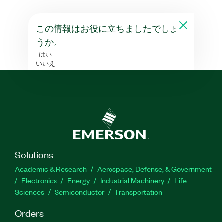
この情報はお役に立ちましたでしょ
うか。
はい
いいえ
Solutions
Academic & Research
Aerospace, Defense, & Government
Electronics
Energy
Industrial Machinery
Life
Sciences
Semiconductor
Transportation
Orders