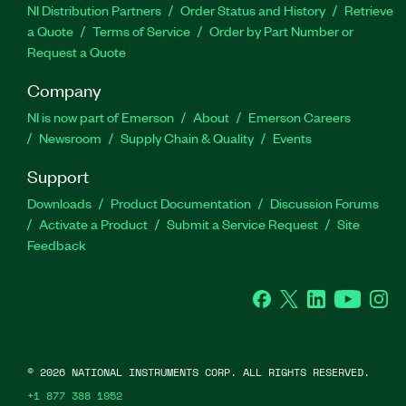
NI Distribution Partners
Order Status and History
Retrieve
a Quote
Terms of Service
Order by Part Number or
Request a Quote
Company
NI is now part of Emerson
About
Emerson Careers
Newsroom
Supply Chain & Quality
Events
Support
Downloads
Product Documentation
Discussion Forums
Activate a Product
Submit a Service Request
Site
Feedback
Facebook
Twitter
LinkedIn
YouTube
Ins
©
2026
NATIONAL INSTRUMENTS CORP. ALL RIGHTS RESERVED.
+1 877 388 1952