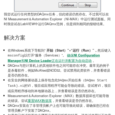
我尝试运行任何类型的DAQmx任务，但此错误仍然存​​在。不过我可以在
NI Measurement＆Automation Explorer（NI-MAX）中运行测试面板。同
时我尝试在LabVIEW中运行DAQmx范例，但是得到相同的报错结果。
解决方案
在Windows系统下导航到“
开始（Start）”»“运行（Run）”，
然后键入
以打开“服务（Services）”。
确保
NI Configuration
msconfig
Manager
和
NI Device Loader
正在运行并配置为自动启动
。
DAQmx与您计算机上的其他软件包之间可能存在冲突。最常见的例子
是杀毒软件，例如McAfee或NOD32。尝试禁用此类软件，并查看错误
是否仍然存在。
在安全的网络驱动器上保存包含此
DAQmx开始任务（DAQmx Start
的VI，项目或应用程序可能会导致此错误。尝试将VI，项目
Task).vi
或应用程序移动到本地驱动器上，并查看错误是否仍然存在。
Measurement＆Automation Explorer（MAX）数据库损坏也可能导致
此错误。尝试
重置MAX数据库
，并查看错误是否仍然存在。
DAQmx安装在了非管理员帐户上也可能导致此错误，请确保您已经在
管理员帐户下安装了DAQmx。