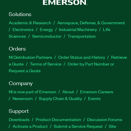
Solutions
Academic & Research
Aerospace, Defense, & Government
Electronics
Energy
Industrial Machinery
Life
Sciences
Semiconductor
Transportation
Orders
NI Distribution Partners
Order Status and History
Retrieve
a Quote
Terms of Service
Order by Part Number or
Request a Quote
Company
NI is now part of Emerson
About
Emerson Careers
Newsroom
Supply Chain & Quality
Events
Support
Downloads
Product Documentation
Discussion Forums
Activate a Product
Submit a Service Request
Site