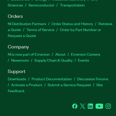
Sciences
Semiconductor
Transportation
Orders
NI Distribution Partners
Order Status and History
Retrieve
a Quote
Terms of Service
Order by Part Number or
Request a Quote
Company
NI is now part of Emerson
About
Emerson Careers
Newsroom
Supply Chain & Quality
Events
Support
Downloads
Product Documentation
Discussion Forums
Activate a Product
Submit a Service Request
Site
Feedback
Facebook
Twitter
LinkedIn
YouTube
Ins