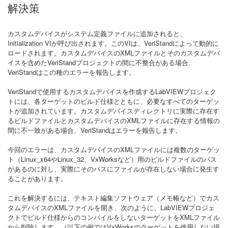
解決策
カスタムデバイスがシステム定義ファイルに追加されると、
Initialization VIが呼び出されます。このVIは、VeriStandによって動的に
ロードされます。カスタムデバイスのXMLファイルとそのカスタムデバ
イスを含めたVeriStandプロジェクトの間に不整合がある場合、
VeriStandはこの種のエラーを報告します。
VeriStandで使用するカスタムデバイスを作成するLabVIEWプロジェク
トには、各ターゲットのビルド仕様とともに、必要なすべてのターゲッ
トが追加されています。カスタムデバイスディレクトリに実際に存在す
るビルドファイルとカスタムデバイスのXMLファイルに存在する情報の
間に不一致がある場合、VeriStandはエラーを報告します。
今回のエラーは、カスタムデバイスのXMLファイルには複数のターゲッ
ト（Linux_x64やLinux_32、VxWorksなど）用のビルドファイルのパス
があるのに対し、実際にそのパスにファイルが存在しない場合に発生す
ることがあります。
これを解決するには、テキスト編集ソフトウェア（メモ帳など）でカス
タムデバイスのXMLファイルを開き、次のように、LabVIEWプロジェ
クトでビルド仕様からのコンパイルをしないターゲットをXMLファイル
から削除します。（以下の例ではVxWorksのターゲットを使用しない場