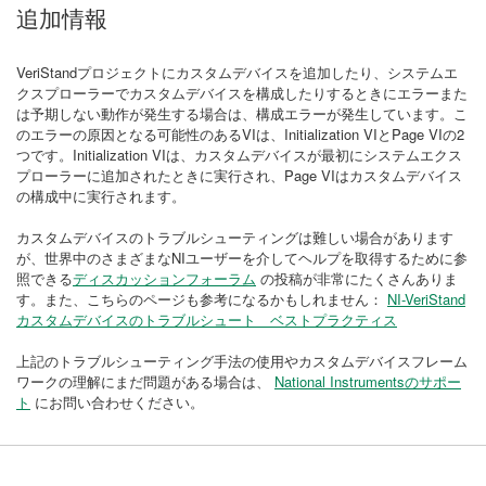
追加情報
VeriStandプロジェクトにカスタムデバイスを追加したり、システムエ
クスプローラーでカスタムデバイスを構成したりするときにエラーまた
は予期しない動作が発生する場合は、構成エラーが発生しています。こ
のエラーの原因となる可能性のあるVIは、Initialization VIとPage VIの2
つです。Initialization VIは、カスタムデバイスが最初にシステムエクス
プローラーに追加されたときに実行され、Page VIはカスタムデバイス
の構成中に実行されます。
カスタムデバイスのトラブルシューティングは難しい場合があります
が、世界中のさまざまなNIユーザーを介してヘルプを取得するために参
照できる
ディスカッションフォーラム
の投稿が非常にたくさんありま
す。また、こちらのページも参考になるかもしれません：
NI-VeriStand
カスタムデバイスのトラブルシュート ベストプラクティス
上記のトラブルシューティング手法の使用やカスタムデバイスフレーム
ワークの理解にまだ問題がある場合は、
National Instrumentsのサポー
ト
にお問い合わせください。