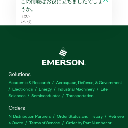
この情報はお役に立ちましたでしょ
うか。
はい
いいえ
Solutions
Academic & Research
Aerospace, Defense, & Government
Electronics
Energy
Industrial Machinery
Life
Sciences
Semiconductor
Transportation
Orders
NI Distribution Partners
Order Status and History
Retrieve
a Quote
Terms of Service
Order by Part Number or