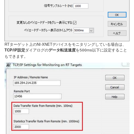
RTターゲット上のNI-XNETデバイスをモニタリングしている場合は、
TCP/IP設定
ダイアログの
データ転送速度
を
ms以下に設定すること
500
もできます。