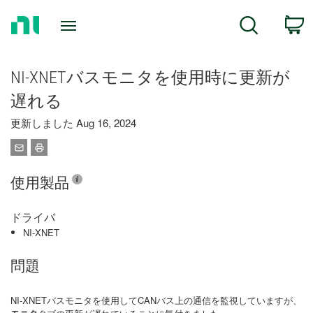
Return
C
Search
to
Home
Page
NI-XNETバスモニタを使用時に更新が
遅れる
更新しました Aug 16, 2024
使用製品
ドライバ
NI-XNET
問題
NI-XNETバスモニタを使用してCANバス上の通信を監視していますが、