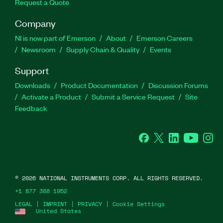
Request a Quote
Company
NI is now part of Emerson
About
Emerson Careers
Newsroom
Supply Chain & Quality
Events
Support
Downloads
Product Documentation
Discussion Forums
Activate a Product
Submit a Service Request
Site
Feedback
Facebook
Twitter
LinkedIn
YouTube
Ins
©
2026
NATIONAL INSTRUMENTS CORP. ALL RIGHTS RESERVED.
+1 877 388 1952
LEGAL
|
IMPRINT
|
PRIVACY
|
Cookie Settings
United States