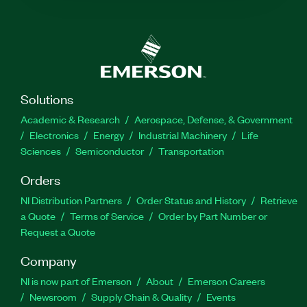
Solutions
Academic & Research
Aerospace, Defense, & Government
Electronics
Energy
Industrial Machinery
Life
Sciences
Semiconductor
Transportation
Orders
NI Distribution Partners
Order Status and History
Retrieve
a Quote
Terms of Service
Order by Part Number or
Request a Quote
Company
NI is now part of Emerson
About
Emerson Careers
Newsroom
Supply Chain & Quality
Events