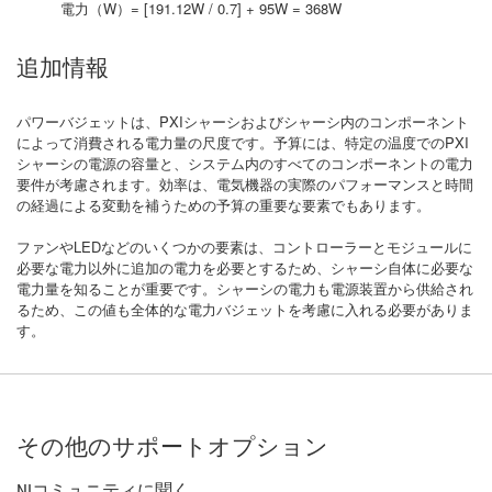
電力（W）= [191.12W / 0.7] + 95W = 368W
追加情報
パワーバジェットは、PXIシャーシおよびシャーシ内のコンポーネント
によって消費される電力量の尺度です。予算には、特定の温度でのPXI
シャーシの電源の容量と、システム内のすべてのコンポーネントの電力
要件が考慮されます。効率は、電気機器の実際のパフォーマンスと時間
の経過による変動を補うための予算の重要な要素でもあります。
ファンやLEDなどのいくつかの要素は、コントローラーとモジュールに
必要な電力以外に追加の電力を必要とするため、シャーシ自体に必要な
電力量を知ることが重要です。シャーシの電力も電源装置から供給され
るため、この値も全体的な電力バジェットを考慮に入れる必要がありま
す。
その他のサポートオプション
NIコミュニティに聞く