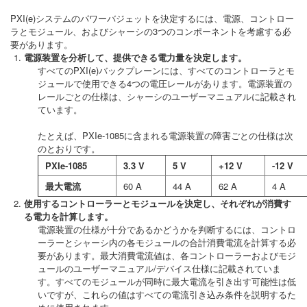
PXI(e)システムのパワーバジェットを決定するには、電源、コントロー
ラとモジュール、およびシャーシの3つのコンポーネントを考慮する必
要があります。
電源装置を分析して、提供できる電力量を決定します。
すべてのPXI(e)バックプレーンには、すべてのコントローラとモ
ジュールで使用できる4つの電圧レールがあります。電源装置の
レールごとの仕様は、シャーシのユーザーマニュアルに記載され
ています。
たとえば、PXIe-1085に含まれる電源装置の障害ごとの仕様は次
のとおりです。
PXIe-1085
3.3 V
5 V
+12 V
-12 V
最大電流
60 A
44 A
62 A
4 A
使用するコントローラーとモジュールを決定し、それぞれが消費す
る電力を計算します。
電源装置の仕様が十分であるかどうかを判断するには、コントロ
ーラーとシャーシ内の各モジュールの合計消費電流を計算する必
要があります。最大消費電流値は、各コントローラーおよびモジ
ュールのユーザーマニュアル/デバイス仕様に記載されていま
す。すべてのモジュールが同時に最大電流を引き出す可能性は低
いですが、これらの値はすべての電流引き込み条件を説明するた