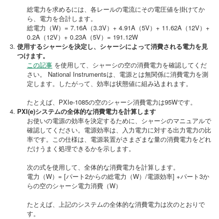
総電力を求めるには、各レールの電流にその電圧値を掛けてか
ら、電力を合計します。
総電力（W）= 7.16A（3.3V）+ 4.91A（5V）+ 11.62A（12V）+
0.2A（12V）+ 0.23A（5V）= 191.12W
使用するシャーシを決定し、シャーシによって消費される電力を見
つけます。
この記事
を使用して、シャーシの空の消費電力を確認してくだ
さい。 National Instrumentsは、電源とは無関係に消費電力を測
定します。したがって、効率は状態値に組み込まれます。
たとえば、PXIe-1085の空のシャーシ消費電力は95Wです。
PXI(e)
システムの全体的な消費電力を計算します
お使いの電源の効率を決定するために、シャーシのマニュアルで
確認してください。電源効率は、入力電力に対する出力電力の比
率です。この仕様は、電源装置がさまざまな量の消費電力をどれ
だけうまく処理できるかを示します。
次の式を使用して、全体的な消費電力を計算します。
電力（W）= [パート2からの総電力（W）/電源効率] +パート3か
らの空のシャーシ電力消費（W）
たとえば、上記のシステムの全体的な消費電力は次のとおりで
す。