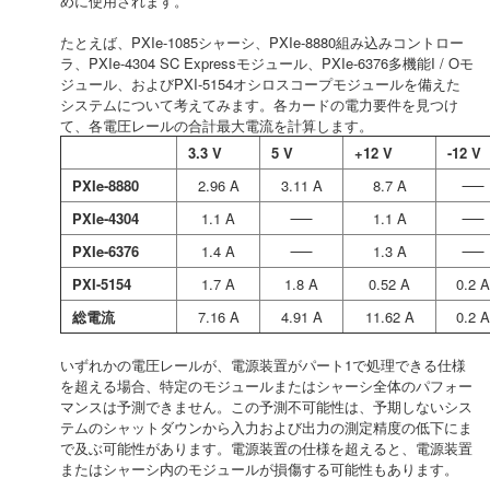
めに使用されます。
たとえば、PXIe-1085シャーシ、PXIe-8880組み込みコントロー
ラ、PXIe-4304 SC Expressモジュール、PXIe-6376多機能I / Oモ
ジュール、およびPXI-5154オシロスコープモジュールを備えた
システムについて考えてみます。各カードの電力要件を見つけ
て、各電圧レールの合計最大電流を計算します。
3.3 V
5 V
+12 V
-12 V
PXIe-8880
2.96 A
3.11 A
8.7 A
PXIe-4304
1.1 A
1.1 A
PXIe-6376
1.4 A
1.3 A
PXI-5154
1.7 A
1.8 A
0.52 A
0.2 A
総電流
7.16 A
4.91 A
11.62 A
0.2 A
いずれかの電圧レールが、電源装置がパート1で処理できる仕様
を超える場合、特定のモジュールまたはシャーシ全体のパフォー
マンスは予測できません。この予測不可能性は、予期しないシス
テムのシャットダウンから入力および出力の測定精度の低下にま
で及ぶ可能性があります。電源装置の仕様を超えると、電源装置
またはシャーシ内のモジュールが損傷する可能性もあります。