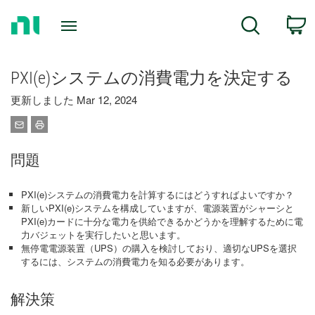
Return
C
Search
to
Home
Page
PXI(e)システムの消費電力を決定する
更新しました Mar 12, 2024
問題
PXI(e)システムの消費電力を計算するにはどうすればよいですか？
新しいPXI(e)システムを構成していますが、電源装置がシャーシと
PXI(e)カードに十分な電力を供給できるかどうかを理解するために電
力バジェットを実行したいと思います。
無停電電源装置（UPS）の購入を検討しており、適切なUPSを選択
するには、システムの消費電力を知る必要があります。
解決策