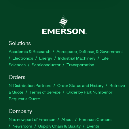
Solutions
Academic & Research
Aerospace, Defense, & Government
Electronics
Energy
Industrial Machinery
Life
Sciences
Semiconductor
Transportation
Orders
NI Distribution Partners
Order Status and History
Retrieve
a Quote
Terms of Service
Order by Part Number or
Request a Quote
Company
NI is now part of Emerson
About
Emerson Careers
Newsroom
Supply Chain & Quality
Events