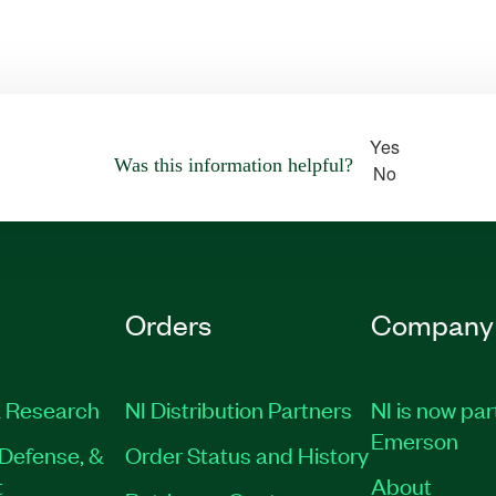
Yes
Was this information helpful?
No
Orders
Company
 Research
NI Distribution Partners
NI is now par
Emerson
Defense, &
Order Status and History
t
About