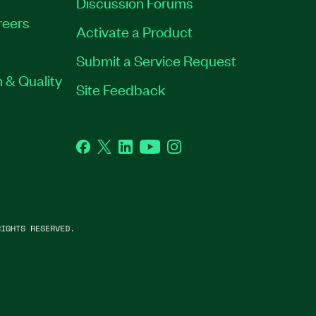
Discussion Forums
reers
Activate a Product
Submit a Service Request
 & Quality
Site Feedback
Facebook
Twitter
LinkedIn
YouTube
Instagram
IGHTS RESERVED.