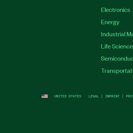
Electronics
Energy
Industrial M
Life Scienc
Semiconduc
Transportat
UNITED STATES
LEGAL
|
IMPRINT
|
PRI