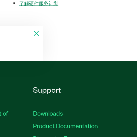
了解硬件服务计划
Support
t of
Downloads
Product Documentation