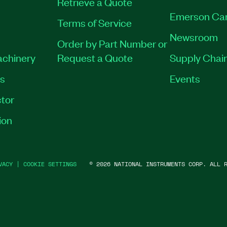
Retrieve a Quote
Emerson Ca
Terms of Service
Newsroom
Order by Part Number or
achinery
Request a Quote
Supply Chain
es
Events
tor
ion
VACY
|
COOKIE SETTINGS
©
2026
NATIONAL INSTRUMENTS CORP. ALL R