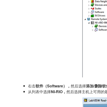
右击
软件（Software），
然后选择
添加/删除软件（
从列表中选择
NI-RIO，
然后选择主机上可用的