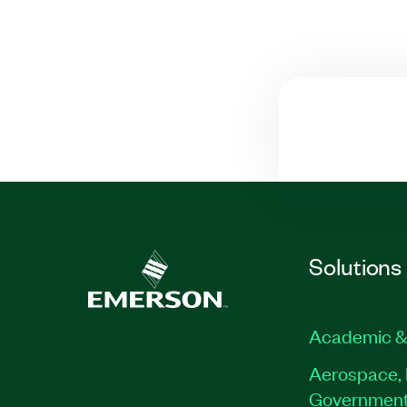
Solutions
Academic &
Aerospace, 
Governmen