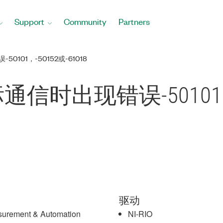
Support
Community
Partners
0101，-50152或-61018
标通信时出现错误-50101，-
驱动
urement & Automation
NI-RIO