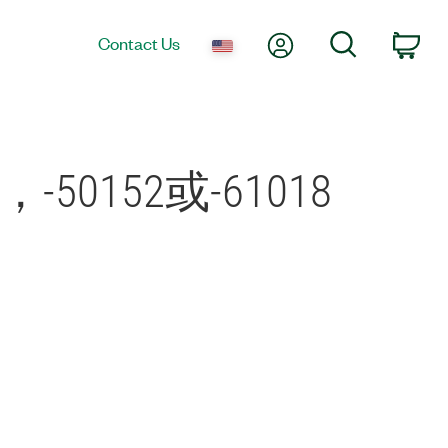
My Account
Search
Contact Us
Car
50152或-61018