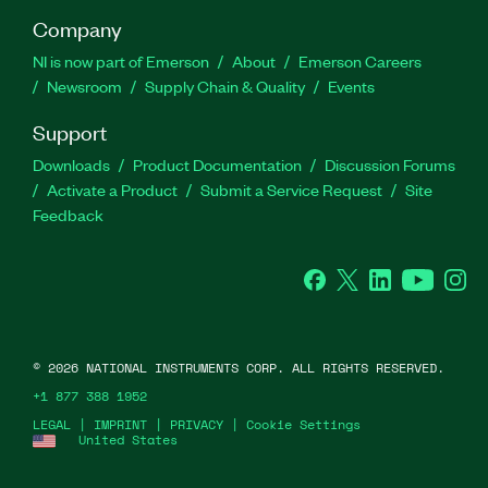
Company
NI is now part of Emerson
About
Emerson Careers
Newsroom
Supply Chain & Quality
Events
Support
Downloads
Product Documentation
Discussion Forums
Activate a Product
Submit a Service Request
Site
Feedback
Facebook
Twitter
LinkedIn
YouTube
Ins
©
2026
NATIONAL INSTRUMENTS CORP. ALL RIGHTS RESERVED.
+1 877 388 1952
LEGAL
|
IMPRINT
|
PRIVACY
|
Cookie Settings
United States