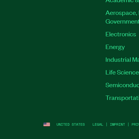
Aerospace, 
Governmen
Electronics
Energy
Industrial M
Life Scienc
Semiconduc
Transportat
UNITED STATES
LEGAL
|
IMPRINT
|
PRI