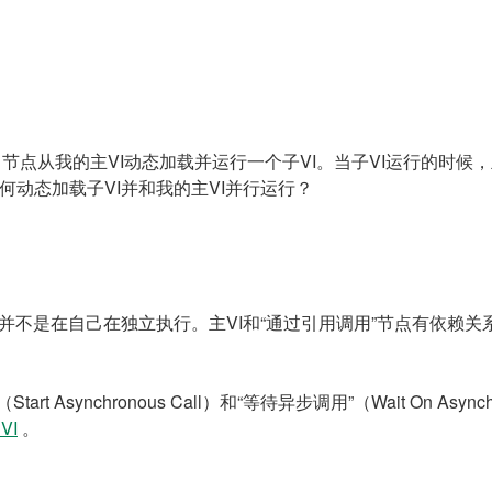
rence）节点从我的主VI动态加载并运行一个子VI。当子VI运行
何动态加载子VI并和我的主VI并行运行？
VI并不是在自己在独立执行。主VI和“通过引用调用”节点有依赖
rt Asynchronous Call）和“等待异步调用”（Wait On As
VI
。