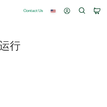
My Account
Search
Contact Us
Car
行运行