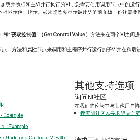
的加载并执行和主VI并行执行的VI，您需要使用调用节点中的运行方法来调
接的社区示例中所示。如果您想要显示调用VI的前面板，你还需要
）
和“
获取控制值”（
Get Control Value
）
方法来在两个VI之间
点、方法和属性节点来调用和主程序并行运行的子VI并在稍后
其他支持选项
询问NI社区
lp
在我们的论坛中与其他用户协
搜索NI社区以寻求解决方
 - Example
ue - Example
ke Node and Calling a VI with