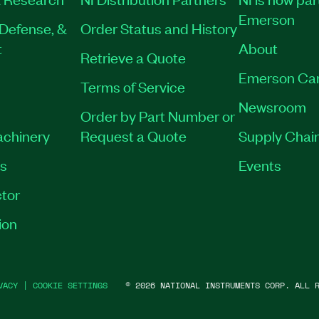
Emerson
Defense, &
Order Status and History
t
About
Retrieve a Quote
Emerson Ca
Terms of Service
Newsroom
Order by Part Number or
achinery
Request a Quote
Supply Chain
es
Events
tor
ion
VACY
|
COOKIE SETTINGS
©
2026
NATIONAL INSTRUMENTS CORP. ALL R