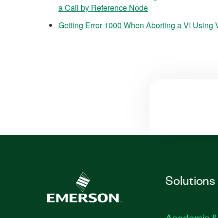
a Call by Reference Node
Getting Error 1000 When Aborting a VI Using 
Solutions
Academic &