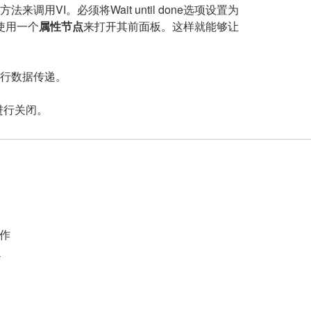
用VI。必须将Wait until done选项设置为
使用一个
属性节点
来打开其前面板。这样就能够让
进行数据传递。
进行关闭。
作
案