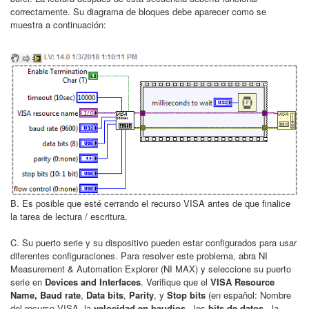
correctamente. Su diagrama de bloques debe aparecer como se
muestra a continuación:
B. Es posible que esté cerrando el recurso VISA antes de que finalice
la tarea de lectura / escritura.
C. Su puerto serie y su dispositivo pueden estar configurados para usar
diferentes configuraciones. Para resolver este problema, abra NI
Measurement & Automation Explorer (NI MAX) y seleccione su puerto
serie en
Devices and Interfaces
. Verifique que el
VISA Resource
Name, Baud rate
,
Data bits
,
Parity
, y
Stop bits
(en español: Nombre
del recurso VISA, la
velocidad en baudios
, los
bits de datos
, la