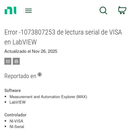
Return
C
Search
to
Home
Page
Error -1073807253 de lectura serial de VISA
en LabVIEW
Actualizado el Nov 26, 2025
Reportado en
Software
Measurement and Automation Explorer (MAX)
LabVIEW
Controlador
NI-VISA
NI-Serial