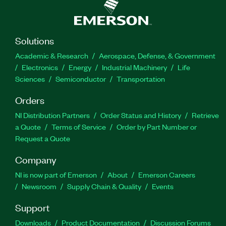
Solutions
Academic & Research
Aerospace, Defense, & Government
Electronics
Energy
Industrial Machinery
Life
Sciences
Semiconductor
Transportation
Orders
NI Distribution Partners
Order Status and History
Retrieve
a Quote
Terms of Service
Order by Part Number or
Request a Quote
Company
NI is now part of Emerson
About
Emerson Careers
Newsroom
Supply Chain & Quality
Events
Support
Downloads
Product Documentation
Discussion Forums