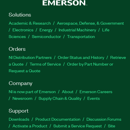
Solutions
Academic & Research
Aerospace, Defense, & Government
Electronics
Energy
Industrial Machinery
Life
Sciences
Semiconductor
Transportation
Orders
NI Distribution Partners
Order Status and History
Retrieve
a Quote
Terms of Service
Order by Part Number or
Request a Quote
Company
NI is now part of Emerson
About
Emerson Careers
Newsroom
Supply Chain & Quality
Events
Support
Downloads
Product Documentation
Discussion Forums
Activate a Product
Submit a Service Request
Site