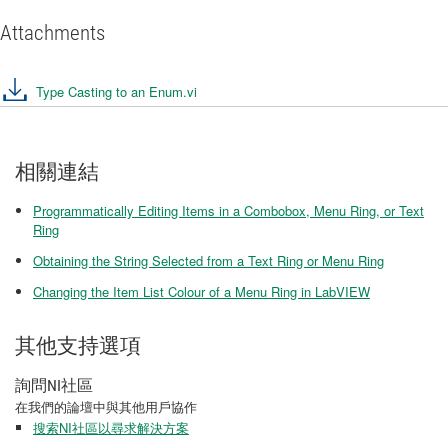
Attachments
Type Casting to an Enum.vi
相關連結
Programmatically Editing Items in a Combobox, Menu Ring, or Text
Ring
Obtaining the String Selected from a Text Ring or Menu Ring
Changing the Item List Colour of a Menu Ring in LabVIEW
其他支持選項
詢問NI社區
在我們的論壇中與其他用戶協作
搜索NI社區以尋求解決方案