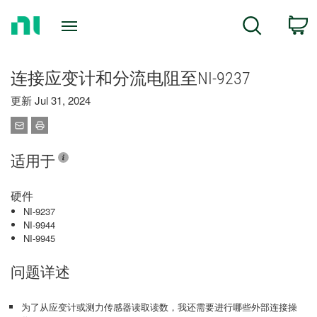
Return
C
Search
to
Home
Page
连接应变计和分流电阻至NI-9237
更新 Jul 31, 2024
适用于
硬件
NI-9237
NI-9944
NI-9945
问题详述
为了从应变计或测力传感器读取读数，我还需要进行哪些外部连接操