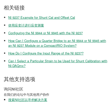
相关链接
NI 9237 Example for Shunt Cal and Offset Cal
使用应变计进行应变测量
Configuring the NI 9944 or NI 9945 with the NI 9237
How Can I Configure a Quarter Bridge to an NI 9944 or NI 9945 with
an NI 9237 Module on a CompactRIO System?
How Do I Configure the Input Range of the NI 9237?
Can I Select a Particular Strain to be Used for Shunt Calibration with
NI-DAQmx?
其他支持选项
询问NI社区
在我们的论坛中与其他用户协作
搜索NI社区以寻求解决方案