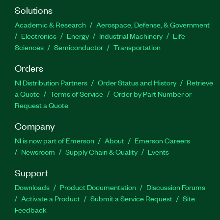
Solutions
Academic & Research
Aerospace, Defense, & Government
Electronics
Energy
Industrial Machinery
Life
Sciences
Semiconductor
Transportation
Orders
NI Distribution Partners
Order Status and History
Retrieve
a Quote
Terms of Service
Order by Part Number or
Request a Quote
Company
NI is now part of Emerson
About
Emerson Careers
Newsroom
Supply Chain & Quality
Events
Support
Downloads
Product Documentation
Discussion Forums
Activate a Product
Submit a Service Request
Site
Feedback