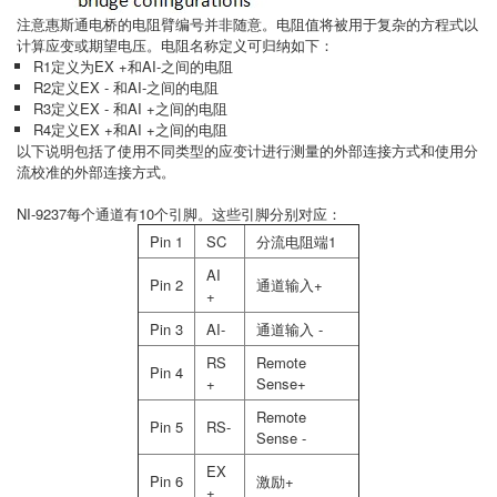
注意惠斯通电桥的电阻臂编号并非随意。电阻值将被用于复杂的方程式以
计算应变或期望电压。电阻名称定义可归纳如下：
R1定义为EX +和AI-之间的电阻
R2定义EX - 和AI-之间的电阻
R3定义EX - 和AI +之间的电阻
R4定义EX +和AI +之间的电阻
以下说明包括了使用不同类型的应变计进行测量的外部连接方式和使用分
流校准的外部连接方式。
NI-9237每个通道有10个引脚。这些引脚分别对应：
Pin 1
SC
分流电阻端1
AI
Pin 2
通道输入+
+
Pin 3
AI-
通道输入 -
RS
Remote
Pin 4
+
Sense+
Remote
Pin 5
RS-
Sense -
EX
Pin 6
激励+
+