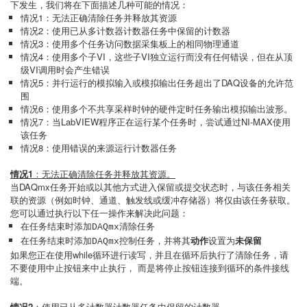
下发生，我们将在下面描述几种可能的情况：
情况1：无法正确清除任务并释放其资源
情况2：使用已从多计数器计数器任务中保留的计数器
情况3：使用多个任务访问数据采集板上的相同物理通道
情况4：使用多个子VI，这些子VI独立运行而没有任何错误，但在从顶
级VI调用时会产生错误
情况5：并行运行的模拟输入或模拟输出任务超出了DAQ设备的允许范
围
情况6：使用多个不共享采样时钟的硬件定时任务输出模拟输出波形。
情况7：当LabVIEW程序正在运行某个任务时，尝试通过NI-MAX使用
该任务
情况8：使用错误的来源运行计数器任务
情况1
：无法正确清除任务并释放其资源。
当DAQmx任务开始或以其他方式进入保留或提交状态时，与该任务相关
联的资源（例如时钟、通道、触发线或缓冲存储器）将仅由该任务获取。
您可以通过执行以下任一操作来解决此问题：
在任务结束时添加
DAQmx清除任务
在任务结束时添加
，并将其
动作
设置为
未保留
DAQmx控制任务
如果您正在使用while循环进行读写，并且在循环后执行了清除任务，请
不要使用中止按钮来中止执行， 而是将停止按钮连接到循环的条件接线
端。
情况2
：使用已从多计数器计数器任务中保留的计数器。