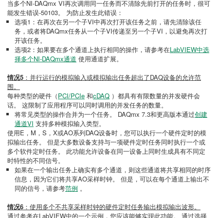
当多个NI-DAQmx VI再次调用同一任务而不清除先前打开的任务时，很可
能发生错误-50103。 为防止发生此错误：
选项1：在再次在另一个子VI中再次打开该任务之前，请先清除该任
务，或者将DAQmx任务从一个子VI传递至另一个子VI，以避免再次打
开该任务。
选项2：如果要在多个通道上执行相同的操作，请参考在
LabVIEW中选
择多个NI-DAQmx通道
使用通道扩展。
情况5
：并行运行的模拟输入或模拟输出任务超出了DAQ设备的允许范
围。
每种类型的硬件（
PCI/PCIe
和
cDAQ
）都具有有限数量的并发硬件会
话。 这限制了应用程序可以同时调用的并发任务的数量。
将常见类型的操作合并为一个任务。 DAQmx 7.3和更高版本通过
创建
通道VI
支持多种模拟输入类型。
使用E，M，S，X或AO系列DAQ设备时，您可以执行一个硬件定时的模
拟输出任务。 但是大多数设备支持与一项硬件定时任务同时执行一个或
多个软件定时任务。 此功能允许设备在同一设备上同时生成具有不同定
时特性的不同信号。
如果在一个输出任务上确实有多个通道，则这些通道将共享相同的时序
信息，因为它们将共享AO采样时钟。 但是，可以在每个通道上输出不
同的信号，请参考
范例
。
情况6
：使用多个不共享采样时钟的硬件定时任务输出模拟输出波形。
通过参考在LabVIEW中的一个示例，您应该能够实现此功能。 通过选择