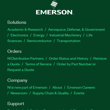
Solutions
Academic & Research
Aerospace, Defense, & Government
Electronics
Energy
Industrial Machinery
Life
Sciences
Semiconductor
Transportation
Orders
NI Distribution Partners
Order Status and History
Retrieve
a Quote
Terms of Service
Order by Part Number or
Request a Quote
Company
NI is now part of Emerson
About
Emerson Careers
Newsroom
Supply Chain & Quality
Events
Support