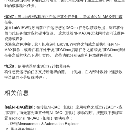
时的模拟输出任务。
情况7
：当LabVIEW程序正在运行某个任务时，尝试通过NI-MAX使用该
任务。
如果LabVIEW程序当前正在运行您的DAQmx任务以获取数据，则它将保
留与此任务相对应的硬件资源。 这意味着NI-MAX将无法同时访问该硬件
资源或设备。
为避免这种冲突，您可以在运行LabVIEW程序之前或之后执行任何NI-
MAX操作，或者在程序处于调用DAQmx启动任务之前或调用DAQmx清除
任务之后的状态下进行暂停。 这些功能分别保留和释放硬件资源。
情况8
：使用错误的来源运行计数器任务
确保您要运行的任务支持所选择的源。 （例如，在内部计数器中连接数
字边缘而不是板载时钟）。
相关信息
传统NI-DAQ案例：
在传统NI-DAQ（旧版）应用程序之后运行DAQmx应
用程序，而无需先重置传统NI-DAQ（旧版）驱动程序。按照以下步骤重
置Traditional NI-DAQ（旧版）驱动程序：
转到Measurement＆Automation Explorer
展开设备和接口