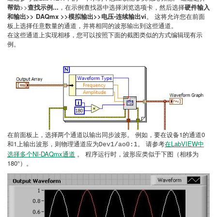
帮助
>>
查找示例...
，在示例查找器中选择浏览选项卡，然后选择
硬件输入
和输出>> DAQmx >>模拟输出>>电压-连续输出vi
。 这将允许您在前面
板上选择任意数量的通道，并将相同的波形输出到这些通道。
在这些通道上实现相移，您可以按照下面的截图类似的方式编辑现有示
例。
在前面板上，选择两个通道以输出同步波形。 例如，要在设备1的通道0
和1上输出波形，则物理通道应为
。 请参考
在LabVIEW中
Dev1/ao0:1
选择多个NI-DAQmx通道
。 程序运行时，波形应类似于下图（相移为
180°）。