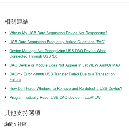
相關連結
Why is My USB Data Acquisition Device Not Responding?
USB Data Acquisition Frequently Asked Questions (FAQ)
Device Manager Not Recognizing USB DAQ Device When
Connected Through USB 3.0
DAQ Device or Module Does Not Appear in LabVIEW And/Or MAX
DAQmx Error -50808 USB Transfer Failed Due to a Transaction
Failure
How Do I Force Windows to Remove and Re-detect a USB Device?
Programmatically Reset USB DAQ device in LabVIEW
其他支持選項
詢問NI社區