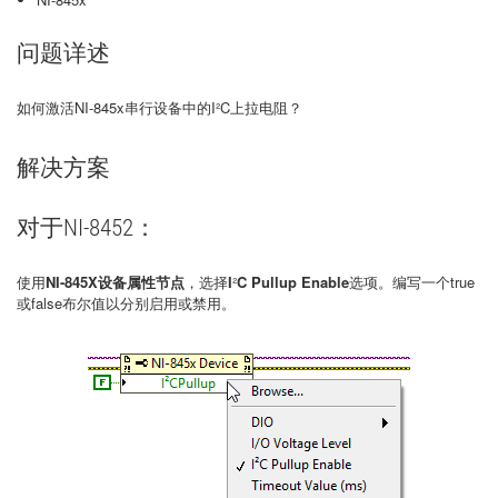
问题详述
如何激活NI-845x串行设备中的I²C上拉电阻？
解决方案
对于NI-8452：
使用
NI-845X设备属性节点
，选择
I
²
C Pullup Enable
选项。编写一个true
或false布尔值以分别启用或禁用。