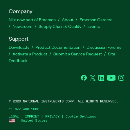
Company
NI is now part of Emerson
About
Emerson Careers
Newsroom
Supply Chain & Quality
Events
Support
Downloads
Product Documentation
Discussion Forums
Activate a Product
Submit a Service Request
Site
Feedback
Facebook
Twitter
LinkedIn
YouTube
Ins
©
2026
NATIONAL INSTRUMENTS CORP. ALL RIGHTS RESERVED.
+1 877 388 1952
LEGAL
|
IMPRINT
|
PRIVACY
|
Cookie Settings
United States