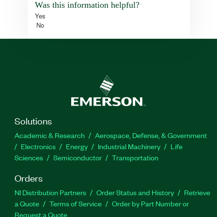
Was this information helpful?
Yes
No
Solutions
Academic & Research
Aerospace, Defense, & Government
Electronics
Energy
Industrial Machinery
Life
Sciences
Semiconductor
Transportation
Orders
NI Distribution Partners
Order Status and History
Retrieve
a Quote
Terms of Service
Order by Part Number or
Request a Quote