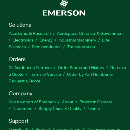
Solutions
Academic & Research
Aerospace, Defense, & Government
Electronics
Energy
Industrial Machinery
Life
Sciences
Semiconductor
Transportation
Orders
NI Distribution Partners
Order Status and History
Retrieve
a Quote
Terms of Service
Order by Part Number or
Request a Quote
Company
NI is now part of Emerson
About
Emerson Careers
Newsroom
Supply Chain & Quality
Events
Support
Downloads
Product Documentation
Discussion Forums