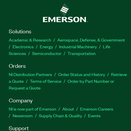
Solutions
Academic & Research
Aerospace, Defense, & Government
Electronics
Energy
Industrial Machinery
Life
Sciences
Semiconductor
Transportation
Orders
NI Distribution Partners
Order Status and History
Retrieve
a Quote
Terms of Service
Order by Part Number or
Request a Quote
Company
NI is now part of Emerson
About
Emerson Careers
Newsroom
Supply Chain & Quality
Events
Support