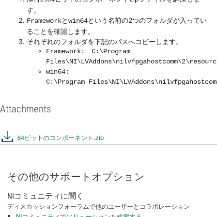
す。
と
という名前の2つのフォルダが入ってい
Framework
win64
ることを確認します。
それぞれのフォルダを下記のパスへコピーします。
Framework: C:\Program
Files\NI\LVAddons\nilvfpgahostcomm\2\resourc
win64:
C:\Program Files\NI\LVAddons\nilvfpgahostcom
Attachments
64ビットのコンポーネント.zip
その他のサポートオプション
NIコミュニティに聞く
ディスカッションフォーラムで他のユーザーとコラボレーション
NIコミュニティでソリューションを検索する