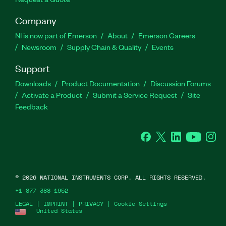
Company
NI is now part of Emerson
About
Emerson Careers
Newsroom
Supply Chain & Quality
Events
Support
Downloads
Product Documentation
Discussion Forums
Activate a Product
Submit a Service Request
Site
Feedback
Facebook
Twitter
LinkedIn
YouTube
Ins
©
2026
NATIONAL INSTRUMENTS CORP. ALL RIGHTS RESERVED.
+1 877 388 1952
LEGAL
|
IMPRINT
|
PRIVACY
|
Cookie Settings
United States