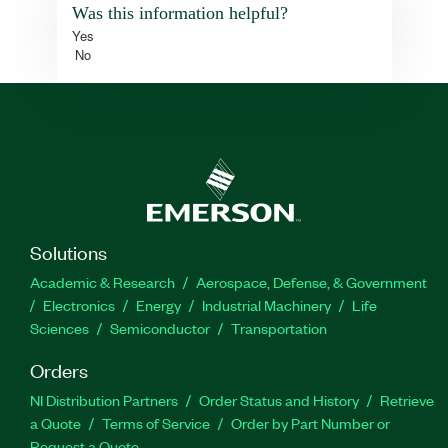
Was this information helpful?
Yes
No
Solutions
Academic & Research
Aerospace, Defense, & Government
Electronics
Energy
Industrial Machinery
Life
Sciences
Semiconductor
Transportation
Orders
NI Distribution Partners
Order Status and History
Retrieve
a Quote
Terms of Service
Order by Part Number or
Request a Quote