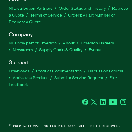
NI Distribution Partners
Order Status and History
Retrieve
a Quote
Terms of Service
Order by Part Number or
Request a Quote
Company
NI is now part of Emerson
About
Emerson Careers
Newsroom
Supply Chain & Quality
Events
Support
Downloads
Product Documentation
Discussion Forums
Activate a Product
Submit a Service Request
Site
Feedback
Facebook
Twitter
LinkedIn
YouTube
Ins
©
2026
NATIONAL INSTRUMENTS CORP. ALL RIGHTS RESERVED.