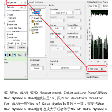
NI-RFmx WLAN MIMO Measurement Interactive Panel侧
Use
Max Symbols Used
值默认是16，跟RFmx Waveform Creator
for WLAN一侧的
No of Data Symbols
参数不一致，需要把
Use
Max Symbols Used
值修改成大于或者等于
No of Data Symbols