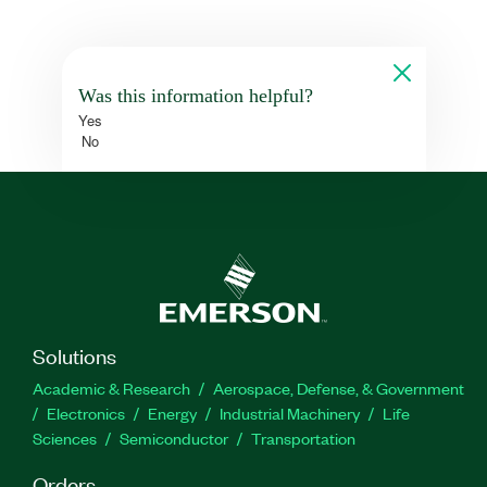
Was this information helpful?
Yes
No
Solutions
Academic & Research
Aerospace, Defense, & Government
Electronics
Energy
Industrial Machinery
Life
Sciences
Semiconductor
Transportation
Orders