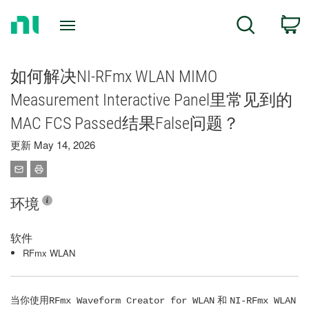
Return
C
Search
to
Home
Page
如何解决NI-RFmx WLAN MIMO
Measurement Interactive Panel里常见到的
MAC FCS Passed结果False问题？
更新 May 14, 2026
环境
软件
RFmx WLAN
当你使用
和
RFmx Waveform Creator for WLAN
NI-RFmx WLAN