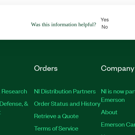
Yes
Was this information helpful?
No
Orders
Company
 Research
NI Distribution Partners
NI is now par
Emerson
Defense, &
Order Status and History
t
About
Retrieve a Quote
Emerson Ca
Terms of Service