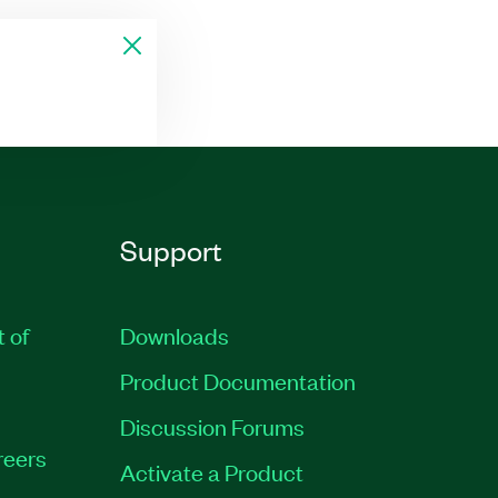
Support
t of
Downloads
Product Documentation
Discussion Forums
reers
Activate a Product