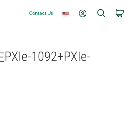
My Account
Search
Contact Us
Car
-1092+PXIe-