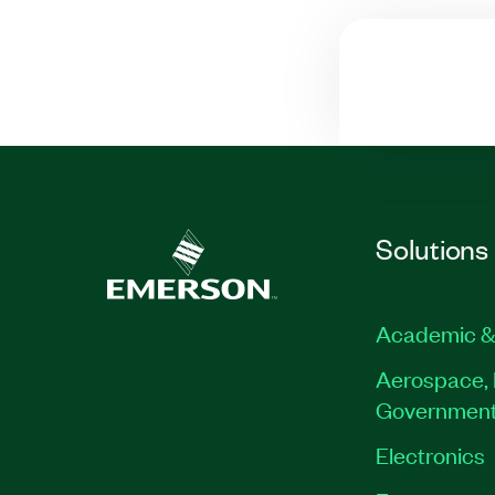
Solutions
Academic &
Aerospace, 
Governmen
Electronics