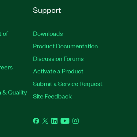
Support
t of
Downloads
Product Documentation
Discussion Forums
reers
Activate a Product
Submit a Service Request
 & Quality
Site Feedback
Facebook
Twitter
LinkedIn
YouTube
Instagram