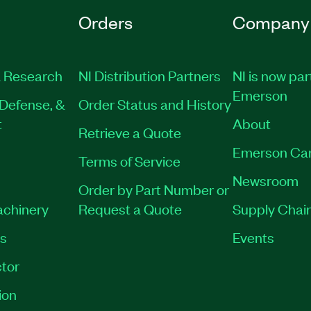
Orders
Company
 Research
NI Distribution Partners
NI is now par
Emerson
Defense, &
Order Status and History
t
About
Retrieve a Quote
Emerson Ca
Terms of Service
Newsroom
Order by Part Number or
achinery
Request a Quote
Supply Chain
es
Events
tor
ion