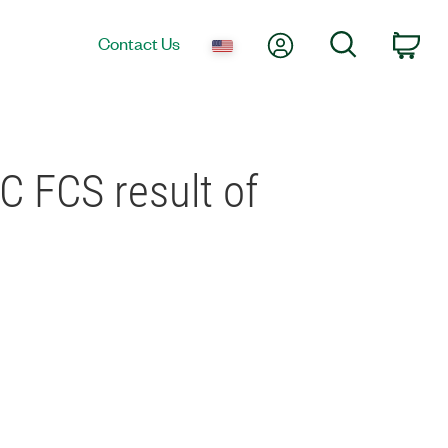
My Account
Search
Contact Us
Car
 FCS result of