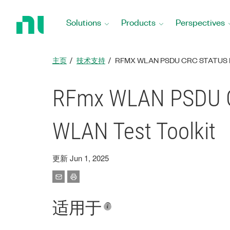
Return
to
Solutions
Products
Perspectives
Home
Page
主页
技术支持
RFMX WLAN PSDU CRC STATUS I
RFmx WLAN PSDU CRC
WLAN Test Toolkit
更新 Jun 1, 2025
适用于