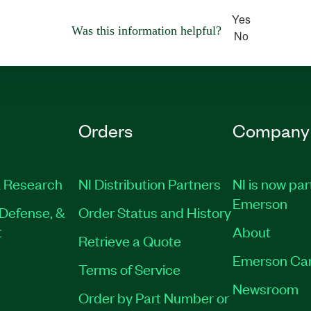
Yes
Was this information helpful?
No
Orders
Company
 Research
NI Distribution Partners
NI is now par
Emerson
Defense, &
Order Status and History
t
About
Retrieve a Quote
Emerson Ca
Terms of Service
Newsroom
Order by Part Number or