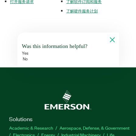
打开服务请求
了解软件订阅和服务
了解硬件服务计划
Was this information helpful?
Yes
No
Solutions
Academic & Research
Aerospace, Defense, & Government
Electronics
Energy
Industrial Machinery
Life