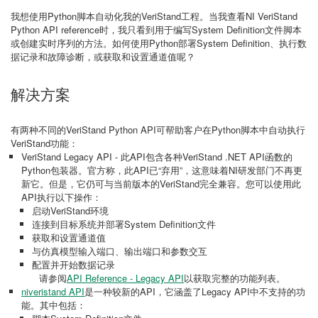
我想使用Python脚本自动化我的VeriStand工程。当我查看NI VeriStand
Python API reference时，我只看到用于编写System Definition文件脚本
或创建实时序列的方法。如何使用Python部署System Definition、执行数
据记录和故障诊断，或获取和设置通道值呢？
解决方案
有两种不同的VeriStand Python API可帮助客户在Python脚本中自动执行
VeriStand功能：
VeriStand Legacy API - 此API包含各种VeriStand .NET API函数的
Python包装器。官方称，此API已“弃用”，这意味着NI研发部门不再更
新它。但是，它仍可与当前版本的VeriStand完全兼容。您可以使用此
API执行以下操作：
启动VeriStand环境
连接到目标系统并部署System Definition文件
获取和设置通道值
与仿真模型输入端口、输出端口和参数交互
配置并开始数据记录
请参阅
API Reference - Legacy API
以获取完整的功能列表。
niveristand API
是一种较新的API，它涵盖了Legacy API中不支持的功
能。其中包括：