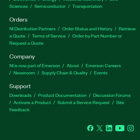
Sciences
Semiconductor
Transportation
Orders
NI Distribution Partners
Order Status and History
Retrieve
a Quote
Terms of Service
Order by Part Number or
Request a Quote
Company
NI is now part of Emerson
About
Emerson Careers
Newsroom
Supply Chain & Quality
Events
Support
Downloads
Product Documentation
Discussion Forums
Activate a Product
Submit a Service Request
Site
Feedback
Facebook
Twitter
LinkedIn
YouTube
Ins