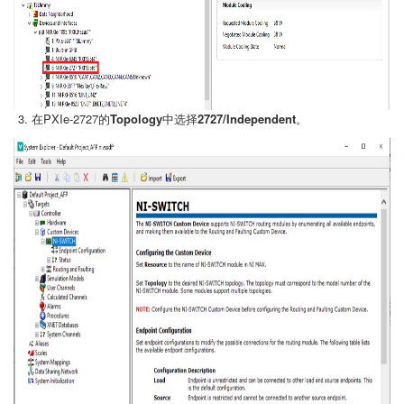
在PXIe-2727的
Topology
中选择
2727/Independent
。