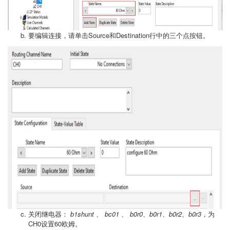
要编辑连接，请单击Source和Destination行中的三个点按钮。
关闭继电器：
b1shunt
、
bc01
、
b0r0、b0r1、b0r2、b0r3，
为
CH0设置60欧姆。