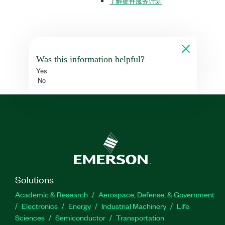
了解硬件服务计划
Was this information helpful?
Yes
No
Solutions
Academic & Research
Aerospace, Defense, & Government
Electronics
Energy
Industrial Machinery
Life
Sciences
Semiconductor
Transportation