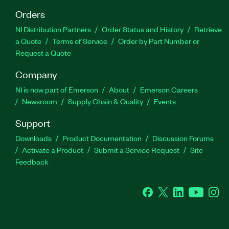
Orders
NI Distribution Partners
Order Status and History
Retrieve
a Quote
Terms of Service
Order by Part Number or
Request a Quote
Company
NI is now part of Emerson
About
Emerson Careers
Newsroom
Supply Chain & Quality
Events
Support
Downloads
Product Documentation
Discussion Forums
Activate a Product
Submit a Service Request
Site
Feedback
Facebook
Twitter
LinkedIn
YouTube
Ins