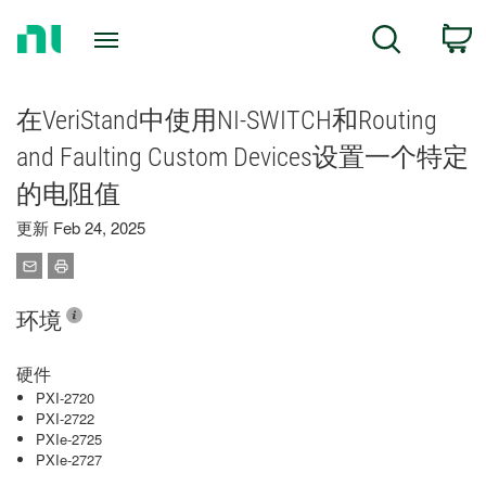
Return
C
Search
to
Home
Page
在VeriStand中使用NI-SWITCH和Routing
and Faulting Custom Devices设置一个特定
的电阻值
更新 Feb 24, 2025
环境
硬件
PXI-2720
PXI-2722
PXIe-2725
PXIe-2727