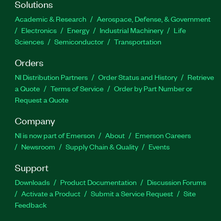
Solutions
Academic & Research
Aerospace, Defense, & Government
Electronics
Energy
Industrial Machinery
Life
Sciences
Semiconductor
Transportation
Orders
NI Distribution Partners
Order Status and History
Retrieve
a Quote
Terms of Service
Order by Part Number or
Request a Quote
Company
NI is now part of Emerson
About
Emerson Careers
Newsroom
Supply Chain & Quality
Events
Support
Downloads
Product Documentation
Discussion Forums
Activate a Product
Submit a Service Request
Site
Feedback