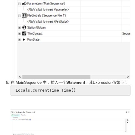
在 MainSequence 中，插入一个
Statement
，其Expression值如下：
 Locals.CurrentTime=Time()