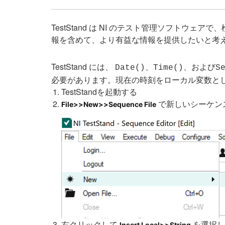
TestStand は NI のテスト管理ソフト
報を含めて、より有益な情報を提供したいと考える
TestStand には、
および
Date()、Time()、
S
必要があります。現在の時刻をローカル変数と
TestStandを起動する
で新しいシーケン
File>>New>>Sequence File
右クリックして
を選択し
Insert Local>>String