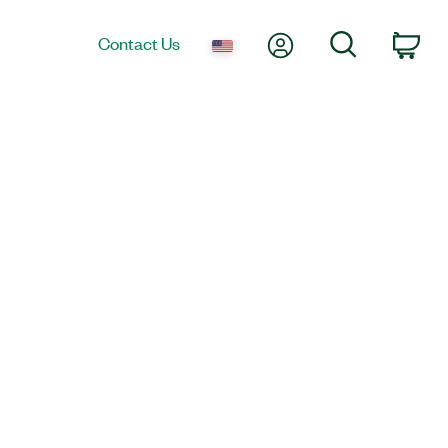
My Account
Search
Contact Us
Car