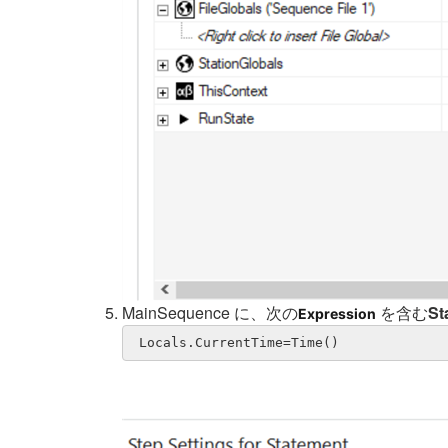
MainSequence に、次の
を含む
St
Expression
 Locals.CurrentTime=Time()