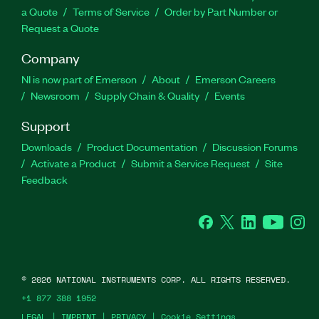
a Quote
Terms of Service
Order by Part Number or
Request a Quote
Company
NI is now part of Emerson
About
Emerson Careers
Newsroom
Supply Chain & Quality
Events
Support
Downloads
Product Documentation
Discussion Forums
Activate a Product
Submit a Service Request
Site
Feedback
Facebook
Twitter
LinkedIn
YouTube
Ins
©
2026
NATIONAL INSTRUMENTS CORP. ALL RIGHTS RESERVED.
+1 877 388 1952
LEGAL
|
IMPRINT
|
PRIVACY
|
Cookie Settings