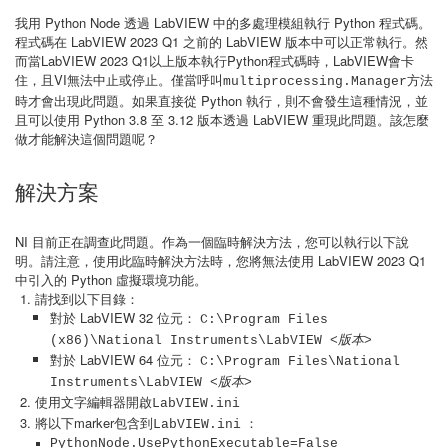
我用 Python Node 透過 LabVIEW 中的多處理模組執行 Python 程式碼。
程式碼在 LabVIEW 2023 Q1 之前的 LabVIEW 版本中可以正常執行。然
而當LabVIEW 2023 Q1以上版本執行Python程式碼時，LabVIEW會卡
住，且VI無法中止或停止。僅當呼叫
方法
multiprocessing.Manager
時才會出現此問題。如果直接從 Python 執行，則不會發生這種情況，並
且可以使用 Python 3.8 至 3.12 版本透過 LabVIEW 重現此問題。該怎麼
做才能解決這個問題呢？
解決方案
NI 目前正在調查此問題。作為一個臨時解決方法，您可以執行以下說
明。請注意，使用此臨時解決方法時，您將無法使用 LabVIEW 2023 Q1
中引入的 Python 虛擬環境功能。
請找到以下目錄：
對於 LabVIEW 32 位元：
C:\Program Files
(x86)\National Instruments\LabVIEW
<版本>
對於 LabVIEW 64 位元：
C:\Program Files\National
Instruments\LabVIEW
<版本>
使用文字編輯器開啟
LabVIEW.ini
將以下marker包含到
：
LabVIEW.ini
PythonNode.UsePythonExecutable=False