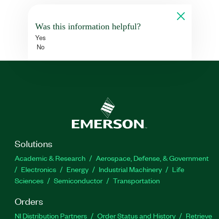
Was this information helpful?
Yes
No
Solutions
Academic & Research
Aerospace, Defense, & Government
Electronics
Energy
Industrial Machinery
Life
Sciences
Semiconductor
Transportation
Orders
NI Distribution Partners
Order Status and History
Retrieve