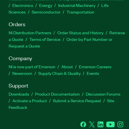
Electronics
Energy
Industrial Machinery
Life
Sciences
Semiconductor
Transportation
Orders
NI Distribution Partners
Order Status and History
Retrieve
a Quote
Terms of Service
Order by Part Number or
Request a Quote
Company
NI is now part of Emerson
About
Emerson Careers
Newsroom
Supply Chain & Quality
Events
Support
Downloads
Product Documentation
Discussion Forums
Activate a Product
Submit a Service Request
Site
Feedback
Facebook
Twitter
LinkedIn
YouTube
Ins