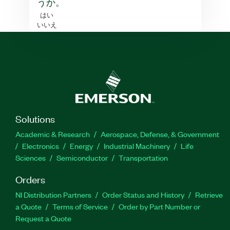
うか。
はい
いいえ
Solutions
Academic & Research
Aerospace, Defense, & Government
Electronics
Energy
Industrial Machinery
Life
Sciences
Semiconductor
Transportation
Orders
NI Distribution Partners
Order Status and History
Retrieve
a Quote
Terms of Service
Order by Part Number or
Request a Quote