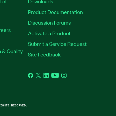
t of
Downloads
Product Documentation
Discussion Forums
reers
Activate a Product
Submit a Service Request
 & Quality
Site Feedback
Facebook
Twitter
LinkedIn
YouTube
Instagram
IGHTS RESERVED.