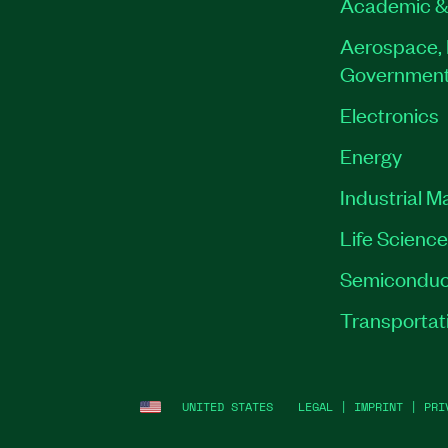
Academic &
Aerospace, 
Governmen
Electronics
Energy
Industrial M
Life Scienc
Semiconduc
Transportat
UNITED STATES
LEGAL
|
IMPRINT
|
PRI