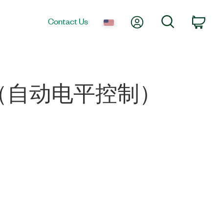
My Account
Search
Contact Us
Car
LC（自动电平控制）