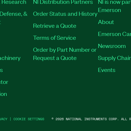
 Research
NI Distribution Partners
NI is now par
Emerson
Defense, &
Order Status and History
t
About
Retrieve a Quote
Emerson Ca
Terms of Service
Newsroom
Order by Part Number or
achinery
Request a Quote
Supply Chain
es
Events
tor
ion
VACY
|
COOKIE SETTINGS
©
2026
NATIONAL INSTRUMENTS CORP. ALL R