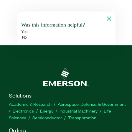
Was this information helpful?
Yes
No
Solutions
Academic & Research
Aerospace, Defense, & Government
Electronics
Energy
Industrial Machinery
Life
Sciences
Semiconductor
Transportation
Orders