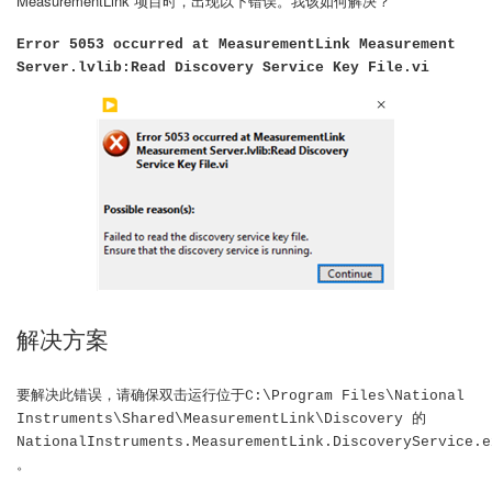
MeasurementLink 项目时，出现以下错误。我该如何解决？
Error 5053 occurred at MeasurementLink Measurement
Server.lvlib:Read Discovery Service Key File.vi
解决方案
要解决此错误，请确保双击运行位于
C:\Program Files\National
Instruments\Shared\MeasurementLink\Discovery 的
NationalInstruments.MeasurementLink.DiscoveryService.e
。