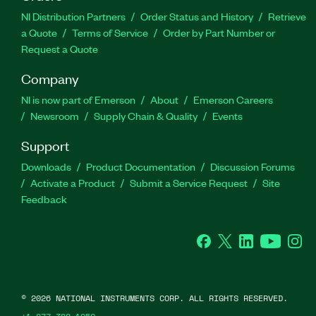
NI Distribution Partners
Order Status and History
Retrieve
a Quote
Terms of Service
Order by Part Number or
Request a Quote
Company
NI is now part of Emerson
About
Emerson Careers
Newsroom
Supply Chain & Quality
Events
Support
Downloads
Product Documentation
Discussion Forums
Activate a Product
Submit a Service Request
Site
Feedback
Facebook
Twitter
LinkedIn
YouTube
Ins
©
2026
NATIONAL INSTRUMENTS CORP. ALL RIGHTS RESERVED.