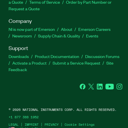
a Quote
Terms of Service
Order by Part Number or
Request a Quote
Company
NI is now part of Emerson
About
Emerson Careers
Newsroom
Supply Chain & Quality
Events
Support
Downloads
Product Documentation
Discussion Forums
Activate a Product
Submit a Service Request
Site
Feedback
Facebook
Twitter
LinkedIn
YouTube
Ins
©
2026
NATIONAL INSTRUMENTS CORP. ALL RIGHTS RESERVED.
+1 877 388 1952
LEGAL
|
IMPRINT
|
PRIVACY
|
Cookie Settings