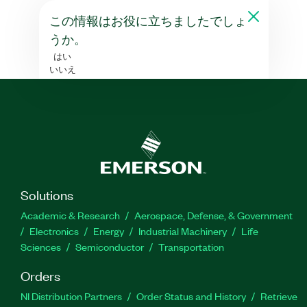
この情報はお役に立ちましたでしょ
うか。
はい
いいえ
Solutions
Academic & Research
Aerospace, Defense, & Government
Electronics
Energy
Industrial Machinery
Life
Sciences
Semiconductor
Transportation
Orders
NI Distribution Partners
Order Status and History
Retrieve