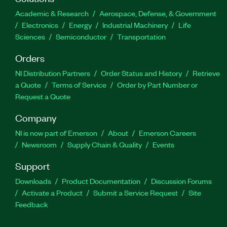
Academic & Research
Aerospace, Defense, & Government
Electronics
Energy
Industrial Machinery
Life
Sciences
Semiconductor
Transportation
Orders
NI Distribution Partners
Order Status and History
Retrieve
a Quote
Terms of Service
Order by Part Number or
Request a Quote
Company
NI is now part of Emerson
About
Emerson Careers
Newsroom
Supply Chain & Quality
Events
Support
Downloads
Product Documentation
Discussion Forums
Activate a Product
Submit a Service Request
Site
Feedback