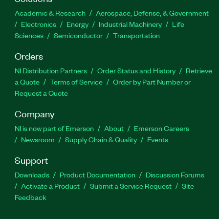
Academic & Research
Aerospace, Defense, & Government
Electronics
Energy
Industrial Machinery
Life
Sciences
Semiconductor
Transportation
Orders
NI Distribution Partners
Order Status and History
Retrieve
a Quote
Terms of Service
Order by Part Number or
Request a Quote
Company
NI is now part of Emerson
About
Emerson Careers
Newsroom
Supply Chain & Quality
Events
Support
Downloads
Product Documentation
Discussion Forums
Activate a Product
Submit a Service Request
Site
Feedback