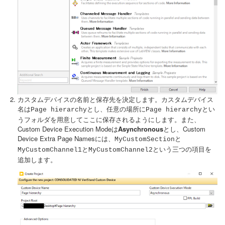
カスタムデバイスの名前と保存先を決定します。カスタムデバイス
名は
とし、任意の場所に
とい
Page hierarchy
Page hierarchy
うフォルダを用意してここに保存されるようにします。また、
Custom Device Execution Modeは
Asynchronous
とし、Custom
Device Extra Page Namesには、
と
MyCustomSection
と
という三つの項目を
MyCustomChannel1
MyCustomChannel2
追加します。