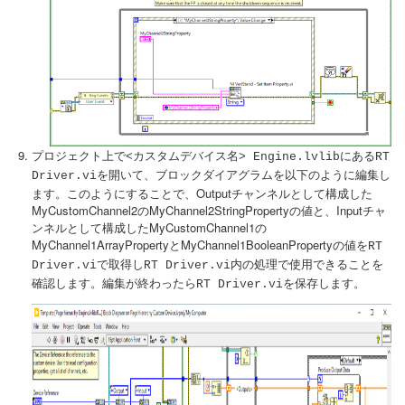
プロジェクト上で
にある
<カスタムデバイス名> Engine.lvlib
RT
を開いて、ブロックダイアグラムを以下のように編集し
Driver.vi
ます。このようにすることで、Outputチャンネルとして構成した
MyCustomChannel2のMyChannel2StringPropertyの値と、Inputチャ
ンネルとして構成したMyCustomChannel1の
MyChannel1ArrayPropertyとMyChannel1BooleanPropertyの値を
RT
で取得し
内の処理で使用できることを
Driver.vi
RT Driver.vi
確認します。編集が終わったら
を保存します。
RT Driver.vi