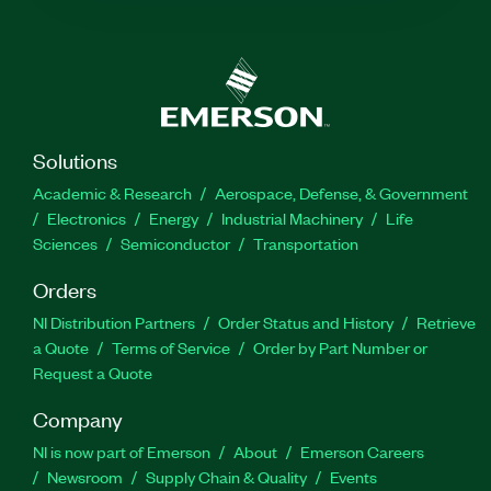
Solutions
Academic & Research
Aerospace, Defense, & Government
Electronics
Energy
Industrial Machinery
Life
Sciences
Semiconductor
Transportation
Orders
NI Distribution Partners
Order Status and History
Retrieve
a Quote
Terms of Service
Order by Part Number or
Request a Quote
Company
NI is now part of Emerson
About
Emerson Careers
Newsroom
Supply Chain & Quality
Events