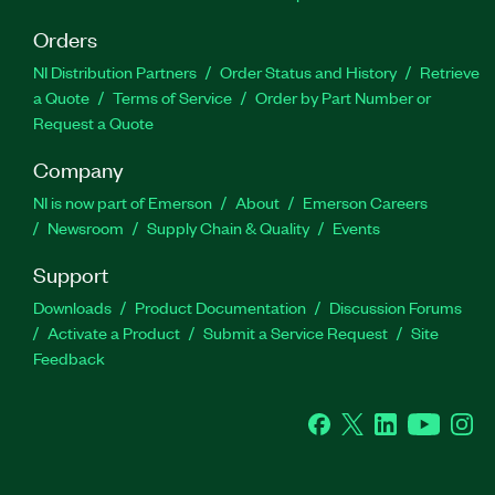
Orders
NI Distribution Partners
Order Status and History
Retrieve
a Quote
Terms of Service
Order by Part Number or
Request a Quote
Company
NI is now part of Emerson
About
Emerson Careers
Newsroom
Supply Chain & Quality
Events
Support
Downloads
Product Documentation
Discussion Forums
Activate a Product
Submit a Service Request
Site
Feedback
Facebook
Twitter
LinkedIn
YouTube
Ins