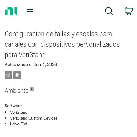
Return
C
Search
to
Home
Page
Configuración de fallas y escalas para
canales con dispositivos personalizados
para VeriStand
Actualizado el Jun 4, 2026
Ambiente
Software
VeriStand
VeriStand Custom Devices
LabVIEW