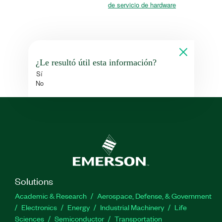
de servicio de hardware
¿Le resultó útil esta información?
Sí
No
Solutions
Academic & Research
Aerospace, Defense, & Government
Electronics
Energy
Industrial Machinery
Life
Sciences
Semiconductor
Transportation