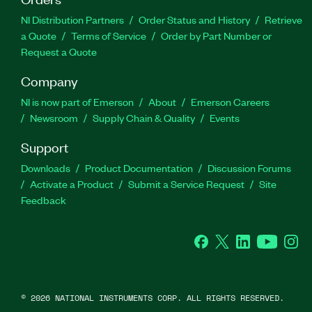
NI Distribution Partners
Order Status and History
Retrieve
a Quote
Terms of Service
Order by Part Number or
Request a Quote
Company
NI is now part of Emerson
About
Emerson Careers
Newsroom
Supply Chain & Quality
Events
Support
Downloads
Product Documentation
Discussion Forums
Activate a Product
Submit a Service Request
Site
Feedback
Facebook
Twitter
LinkedIn
YouTube
Ins
©
2026
NATIONAL INSTRUMENTS CORP. ALL RIGHTS RESERVED.