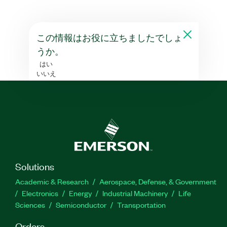
この情報はお役に立ちましたでしょ
うか。
はい
いいえ
Solutions
Academic & Research
Aerospace, Defense, & Government
Electronics
Energy
Industrial Machinery
Life
Sciences
Semiconductor
Transportation
Orders