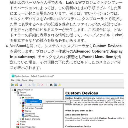
GitHubのページから入手できる、LabVIEWプロジェクトテンプレー
トのバージョンによっては、この資料のままの手順でビルドした際
にエラーが起こる場合があります。例えば、古いバージョンでは、
カスタムデバイスをVeriStandのシステムエクスプローラ上で選択し
た際に表示するヘルプの記述を保存したファイルがない状態でビル
ドを行った場合にビルドエラーが発生します。この場合には、ビル
ドエラーの詳細に表示される情報に従って、ヘルプファイル（.chm)
を用意するなどの対応を取る必要があります。
VeriStandを開いて、システムエクスプローラから
Custom Devices
を選択します。プロジェクト作成時の
Advanced Options
で
Display
in a submeny
にチェックを入れた状態とし
Parent Menu Item
を指
定していた場合、その項目の下に先ほどビルドしたカスタムデバイ
スが表示されます。