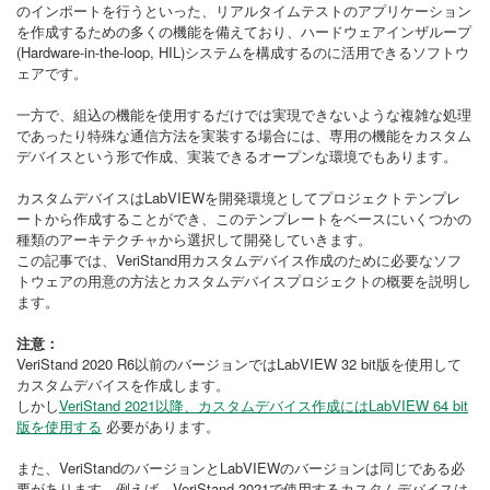
のインポートを行うといった、リアルタイムテストのアプリケーション
を作成するための多くの機能を備えており、ハードウェアインザループ
(Hardware-in-the-loop, HIL)システムを構成するのに活用できるソフトウ
ェアです。
一方で、組込の機能を使用するだけでは実現できないような複雑な処理
であったり特殊な通信方法を実装する場合には、専用の機能をカスタム
デバイスという形で作成、実装できるオープンな環境でもあります。
カスタムデバイスはLabVIEWを開発環境としてプロジェクトテンプレ
ートから作成することができ、このテンプレートをベースにいくつかの
種類のアーキテクチャから選択して開発していきます。
この記事では、VeriStand用カスタムデバイス作成のために必要なソフ
トウェアの用意の方法とカスタムデバイスプロジェクトの概要を説明し
ます。
注意：
VeriStand 2020 R6以前のバージョンではLabVIEW 32 bit版を使用して
カスタムデバイスを作成します。
しかし
VeriStand 2021以降、カスタムデバイス作成にはLabVIEW 64 bit
版を使用する
必要があります。
また、VeriStandのバージョンとLabVIEWのバージョンは同じである必
要があります。例えば、VeriStand 2021で使用するカスタムデバイスは