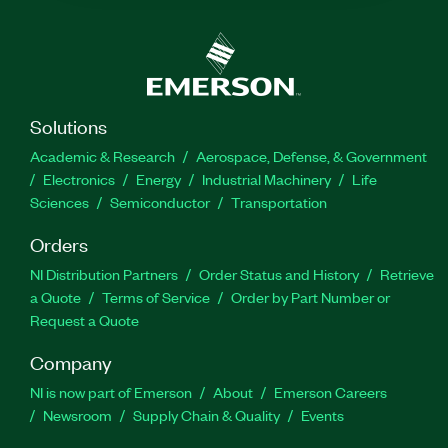
Solutions
Academic & Research
Aerospace, Defense, & Government
Electronics
Energy
Industrial Machinery
Life
Sciences
Semiconductor
Transportation
Orders
NI Distribution Partners
Order Status and History
Retrieve
a Quote
Terms of Service
Order by Part Number or
Request a Quote
Company
NI is now part of Emerson
About
Emerson Careers
Newsroom
Supply Chain & Quality
Events