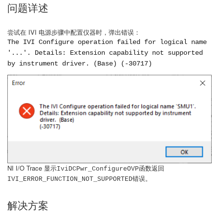
问题详述
尝试在 IVI 电源步骤中配置仪器时，弹出错误：
The IVI Configure operation failed for logical name
'...'. Details: Extension capability not supported
by instrument driver. (Base) (-30717)
NI I/O Trace 显示
函数返回
IviDCPwr_ConfigureOVP
错误。
IVI_ERROR_FUNCTION_NOT_SUPPORTED
解决方案