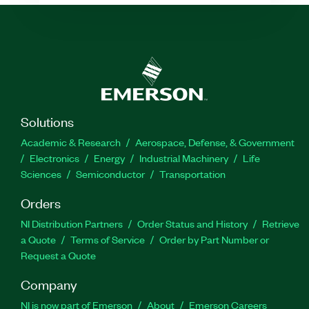
Solutions
Academic & Research
Aerospace, Defense, & Government
Electronics
Energy
Industrial Machinery
Life
Sciences
Semiconductor
Transportation
Orders
NI Distribution Partners
Order Status and History
Retrieve
a Quote
Terms of Service
Order by Part Number or
Request a Quote
Company
NI is now part of Emerson
About
Emerson Careers