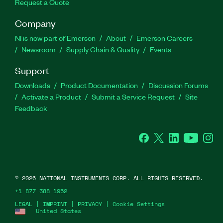
Request a Quote
Company
NI is now part of Emerson
About
Emerson Careers
Newsroom
Supply Chain & Quality
Events
Support
Downloads
Product Documentation
Discussion Forums
Activate a Product
Submit a Service Request
Site
Feedback
Facebook
Twitter
LinkedIn
YouTube
Ins
©
2026
NATIONAL INSTRUMENTS CORP. ALL RIGHTS RESERVED.
+1 877 388 1952
LEGAL
|
IMPRINT
|
PRIVACY
|
Cookie Settings
United States