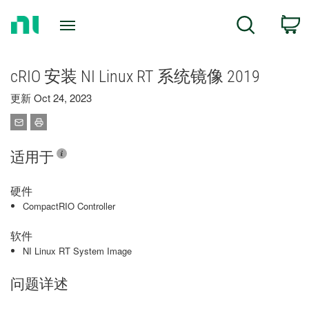
Return
C
Search
to
Home
Page
cRIO 安装 NI Linux RT 系统镜像 2019
更新 Oct 24, 2023
适用于
硬件
CompactRIO Controller
软件
NI Linux RT System Image
问题详述