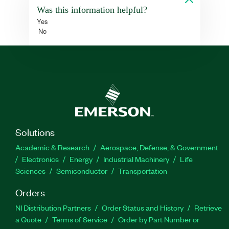
Was this information helpful?
Yes
No
Solutions
Academic & Research
Aerospace, Defense, & Government
Electronics
Energy
Industrial Machinery
Life
Sciences
Semiconductor
Transportation
Orders
NI Distribution Partners
Order Status and History
Retrieve
a Quote
Terms of Service
Order by Part Number or