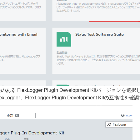
る FlexLogger Plugin Development Kitバージョンを選
ger、FlexLogger Plugin Development Kitの互換性