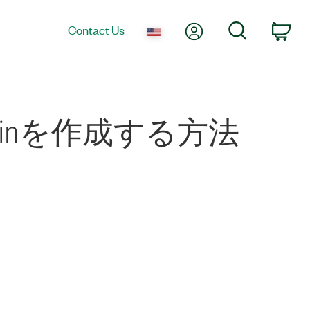
My Account
Search
Contact Us
Car
luginを作成する方法