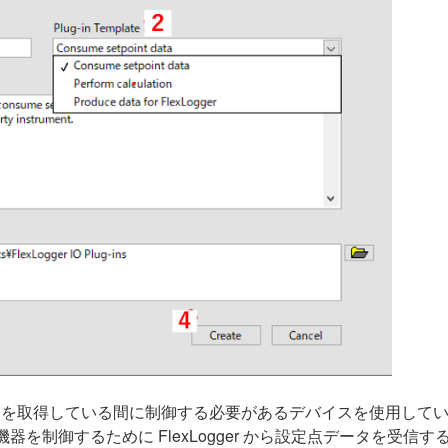
exLogger がデータを取得している間に制御する必要があるデバイスを
を制御するために FlexLogger から設定点データを受信す