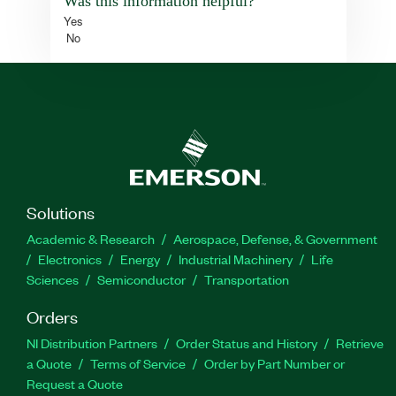
Was this information helpful?
Yes
No
Solutions
Academic & Research
Aerospace, Defense, & Government
Electronics
Energy
Industrial Machinery
Life
Sciences
Semiconductor
Transportation
Orders
NI Distribution Partners
Order Status and History
Retrieve
a Quote
Terms of Service
Order by Part Number or
Request a Quote