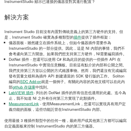
InstrumentStudio 顯示已連接的儀器並對其進行配置？
解決方案
Instrument Studio 目前沒有內置對傳統意義上的第三方硬件的支持。但
是，Instrument Studio 確實為多種類型的
插件
提供了插件框架：
儀器面板 - 雖然建立在插件系統上，但如今儀器插件需要作為
InstrumentStudio 的一部分提供。因此，這是 NI 內部的事情，我們不
會考慮向第三方開放。如果我們想支持第三方硬件，NI需要編寫插件。
DotNet 插件 - 您還可以使用 C# 和為此目的提供的一些插件 API 在
InstrumentStudio 中實現任意麵板。目前這有點介於內部和公開之間。
我們支持第三方並以公開的方式維護事物。然而，我們還沒有完成編寫
發布質量文檔和為插件 API 創建適當的 SDK 發行版的工作。 Soliton
編寫的
SDC Add-on
就是一個例子。有關此內容的其他文檔可以在此內
部
github 存儲庫
中找到。
LabVIEW 插件
- 列出的 DotNet 插件的所有信息也適用於此處。迄今為
止，我不知道 NI 之外有任何第三方實現了此類插件。
MeasurementLink
- 使用MeasurementLink，您還可以實現具有用戶定
義功能的面板，這些功能託管在InstrumentStudio 內部。
使用最後 3 種插件類型中的任何一種，最終用戶或其他第三方都可以編寫
自定義面板來控制 InstrumentStudio 內的第三方儀器。