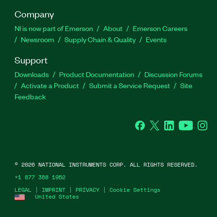
Company
NI is now part of Emerson
About
Emerson Careers
Newsroom
Supply Chain & Quality
Events
Support
Downloads
Product Documentation
Discussion Forums
Activate a Product
Submit a Service Request
Site
Feedback
Facebook
Twitter
LinkedIn
YouTube
Ins
©
2026
NATIONAL INSTRUMENTS CORP. ALL RIGHTS RESERVED.
+1 877 388 1952
LEGAL
|
IMPRINT
|
PRIVACY
|
Cookie Settings
United States