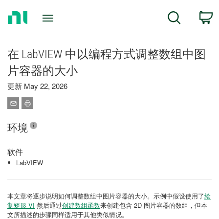
Return
C
Search
to
Home
Page
在 LabVIEW 中以编程方式调整数组中图
片容器的大小
更新 May 22, 2026
环境
软件
LabVIEW
本文章将逐步说明如何调整数组中图片容器的大小。示例中假设使用了
绘
制矩形 VI
然后通过
创建数组函数
来创建包含 2D 图片容器的数组，但本
文所描述的步骤同样适用于其他类似情况。