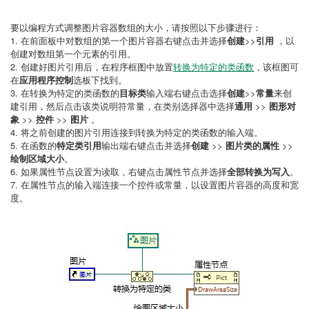
要以编程方式调整图片容器数组的大小，请按照以下步骤进行：
1. 在前面板中对数组的第一个图片容器右键点击并选择
创建
>>
引用
，以
创建对数组第一个元素的引用。
2. 创建好图片引用后，在程序框图中放置
转换为特定的类函数
，该框图可
在
应用程序控制
选板下找到。
3. 在转换为特定的类函数的
目标类
输入端右键点击选择
创建
>>
常量
来创
建引用，然后点击该类说明符常量，在类别选择器中选择
通用
>>
图形对
象
>>
控件
>>
图片
。
4. 将之前创建的图片引用连接到转换为特定的类函数的输入端。
5. 在函数的
特定类引用
输出端右键点击并选择
创建
>>
图片类的属性
>>
绘制区域大小
。
6. 如果属性节点设置为读取，右键点击属性节点并选择
全部转换为写入
。
7. 在属性节点的输入端连接一个控件或常量，以设置图片容器的高度和宽
度。