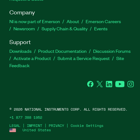
Company
NI is now part of Emerson
About
Emerson Careers
Newsroom
Supply Chain & Quality
Events
Support
Downloads
Product Documentation
Discussion Forums
Activate a Product
Submit a Service Request
Site
Feedback
Facebook
Twitter
LinkedIn
YouTube
Ins
©
2026
NATIONAL INSTRUMENTS CORP. ALL RIGHTS RESERVED.
+1 877 388 1952
LEGAL
|
IMPRINT
|
PRIVACY
|
Cookie Settings
United States