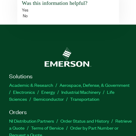
Was this information helpful?
Yes
No
Solutions
Academic & Research
Aerospace, Defense, & Government
Electronics
Energy
Industrial Machinery
Life
Sciences
Semiconductor
Transportation
Orders
NI Distribution Partners
Order Status and History
Retrieve
a Quote
Terms of Service
Order by Part Number or
Request a Quote