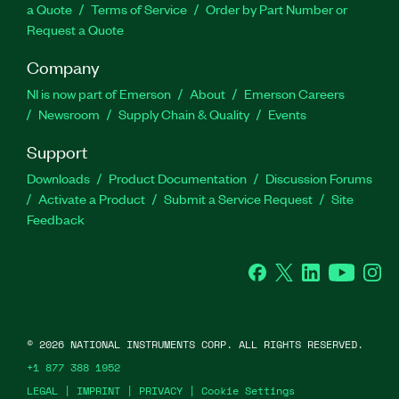
a Quote
Terms of Service
Order by Part Number or
Request a Quote
Company
NI is now part of Emerson
About
Emerson Careers
Newsroom
Supply Chain & Quality
Events
Support
Downloads
Product Documentation
Discussion Forums
Activate a Product
Submit a Service Request
Site
Feedback
Facebook
Twitter
LinkedIn
YouTube
Ins
©
2026
NATIONAL INSTRUMENTS CORP. ALL RIGHTS RESERVED.
+1 877 388 1952
LEGAL
|
IMPRINT
|
PRIVACY
|
Cookie Settings