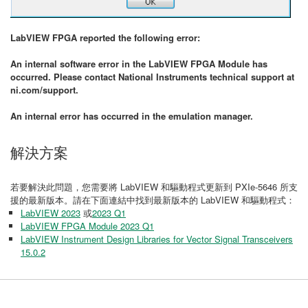
LabVIEW FPGA reported the following error:
An internal software error in the LabVIEW FPGA Module has
occurred. Please contact National Instruments technical support at
ni.com/support.
An internal error has occurred in the emulation manager.
解決方案
若要解決此問題，您需要將 LabVIEW 和驅動程式更新到 PXIe-5646 所支
援的最新版本。請在下面連結中找到最新版本的 LabVIEW 和驅動程式：
LabVIEW 2023
或
2023 Q1
LabVIEW FPGA Module 2023 Q1
LabVIEW Instrument Design Libraries for Vector Signal Transceivers
15.0.2