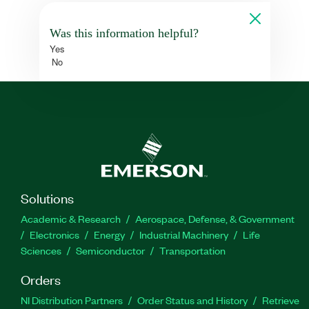
Was this information helpful?
Yes
No
Solutions
Academic & Research
Aerospace, Defense, & Government
Electronics
Energy
Industrial Machinery
Life
Sciences
Semiconductor
Transportation
Orders
NI Distribution Partners
Order Status and History
Retrieve