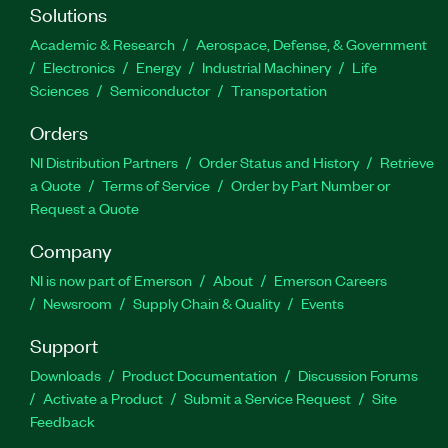
Solutions
Academic & Research
Aerospace, Defense, & Government
Electronics
Energy
Industrial Machinery
Life
Sciences
Semiconductor
Transportation
Orders
NI Distribution Partners
Order Status and History
Retrieve
a Quote
Terms of Service
Order by Part Number or
Request a Quote
Company
NI is now part of Emerson
About
Emerson Careers
Newsroom
Supply Chain & Quality
Events
Support
Downloads
Product Documentation
Discussion Forums
Activate a Product
Submit a Service Request
Site
Feedback