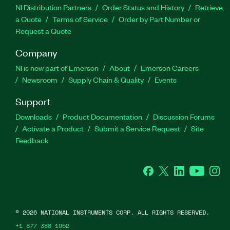
NI Distribution Partners
Order Status and History
Retrieve
a Quote
Terms of Service
Order by Part Number or
Request a Quote
Company
NI is now part of Emerson
About
Emerson Careers
Newsroom
Supply Chain & Quality
Events
Support
Downloads
Product Documentation
Discussion Forums
Activate a Product
Submit a Service Request
Site
Feedback
Facebook
Twitter
LinkedIn
YouTube
Ins
©
2026
NATIONAL INSTRUMENTS CORP. ALL RIGHTS RESERVED.
+1 877 388 1952