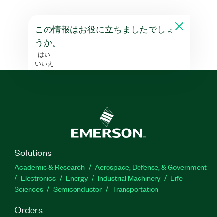
この情報はお役に立ちましたでしょ
うか。
はい
いいえ
Solutions
Academic & Research
Aerospace, Defense, & Government
Electronics
Energy
Industrial Machinery
Life
Sciences
Semiconductor
Transportation
Orders